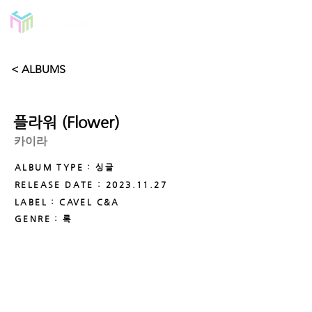
< ALBUMS
플라워 (Flower)
카이라
ALBUM TYPE : 싱글
RELEASE DATE :
2023.11.27
LABEL : CAVEL C&A
GENRE : 록