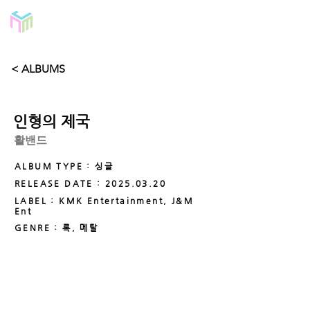
< ALBUMS
인형의 제국
활밴드
ALBUM TYPE : 싱글
RELEASE DATE :
2025.03.20
LABEL : KMK Entertainment, J&M
Ent
GENRE : 록, 메탈